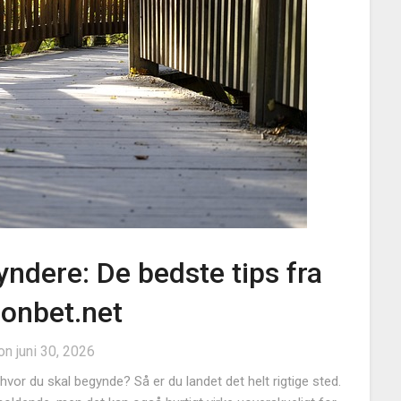
yndere: De bedste tips fra
sonbet.net
 on
juni 30, 2026
 hvor du skal begynde? Så er du landet det helt rigtige sted.