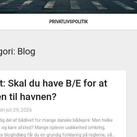
PRIVATLIVSPOLITIK
gori:
Blog
t: Skal du have B/E for at
n til havnen?
 on
juli 29, 2026
rlig del af bådlivet for mange danske bådejere. Men hvilke
len og køre afsted? Mange oplever usikkerhed omkring,
ette blogindlæg får du en grundig forklaring på reglerne, så…