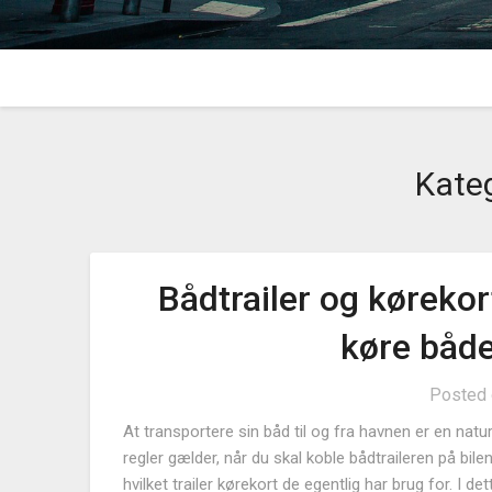
Kate
Bådtrailer og kørekor
køre både
Posted
At transportere sin båd til og fra havnen er en natu
regler gælder, når du skal koble bådtraileren på bi
hvilket trailer kørekort de egentlig har brug for. I d