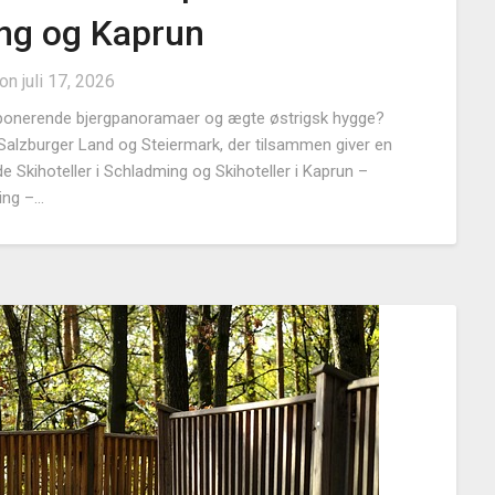
ng og Kaprun
 on
juli 17, 2026
mponerende bjergpanoramaer og ægte østrigsk hygge?
Salzburger Land og Steiermark, der tilsammen giver en
de Skihoteller i Schladming og Skihoteller i Kaprun –
ming –…