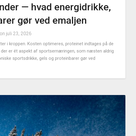
nder — hvad energidrikke,
arer gør ved emaljen
 on
juli 23, 2026
ter i kroppen. Kosten optimeres, proteinet indtages på de
Men der er ét aspekt af sportsernæringen, som næsten aldrig
toniske sportsdrikke, gels og proteinbarer gør ved