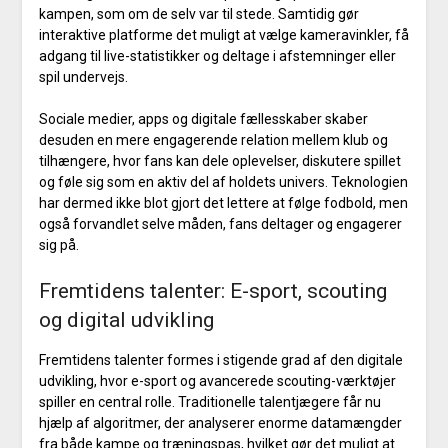
kampen, som om de selv var til stede. Samtidig gør
interaktive platforme det muligt at vælge kameravinkler, få
adgang til live-statistikker og deltage i afstemninger eller
spil undervejs.
Sociale medier, apps og digitale fællesskaber skaber
desuden en mere engagerende relation mellem klub og
tilhængere, hvor fans kan dele oplevelser, diskutere spillet
og føle sig som en aktiv del af holdets univers. Teknologien
har dermed ikke blot gjort det lettere at følge fodbold, men
også forvandlet selve måden, fans deltager og engagerer
sig på.
Fremtidens talenter: E-sport, scouting
og digital udvikling
Fremtidens talenter formes i stigende grad af den digitale
udvikling, hvor e-sport og avancerede scouting-værktøjer
spiller en central rolle. Traditionelle talentjægere får nu
hjælp af algoritmer, der analyserer enorme datamængder
fra både kampe og træningspas, hvilket gør det muligt at