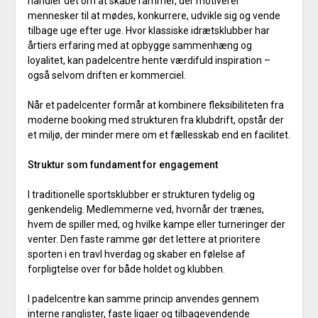
handler det om at skabe rammer, der motiverer
mennesker til at mødes, konkurrere, udvikle sig og vende
tilbage uge efter uge. Hvor klassiske idrætsklubber har
årtiers erfaring med at opbygge sammenhæng og
loyalitet, kan padelcentre hente værdifuld inspiration –
også selvom driften er kommerciel.
Når et padelcenter formår at kombinere fleksibiliteten fra
moderne booking med strukturen fra klubdrift, opstår der
et miljø, der minder mere om et fællesskab end en facilitet.
Struktur som fundament for engagement
I traditionelle sportsklubber er strukturen tydelig og
genkendelig. Medlemmerne ved, hvornår der trænes,
hvem de spiller med, og hvilke kampe eller turneringer der
venter. Den faste ramme gør det lettere at prioritere
sporten i en travl hverdag og skaber en følelse af
forpligtelse over for både holdet og klubben.
I padelcentre kan samme princip anvendes gennem
interne ranglister, faste ligaer og tilbagevendende