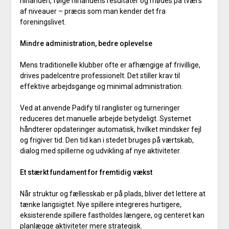
hinanden, følge hinandens resultater og mødes på tværs
af niveauer – præcis som man kender det fra
foreningslivet.
Mindre administration, bedre oplevelse
Mens traditionelle klubber ofte er afhængige af frivillige,
drives padelcentre professionelt. Det stiller krav til
effektive arbejdsgange og minimal administration.
Ved at anvende Padify til ranglister og turneringer
reduceres det manuelle arbejde betydeligt. Systemet
håndterer opdateringer automatisk, hvilket mindsker fejl
og frigiver tid. Den tid kan i stedet bruges på værtskab,
dialog med spillerne og udvikling af nye aktiviteter.
Et stærkt fundament for fremtidig vækst
Når struktur og fællesskab er på plads, bliver det lettere at
tænke langsigtet. Nye spillere integreres hurtigere,
eksisterende spillere fastholdes længere, og centeret kan
planlægge aktiviteter mere strategisk.