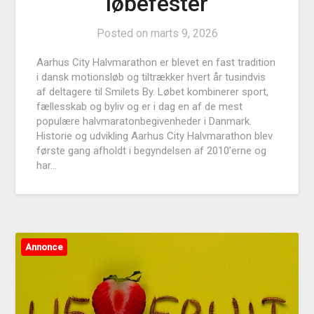
løbefester
Posted on
marts 9, 2026
Aarhus City Halvmarathon er blevet en fast tradition
i dansk motionsløb og tiltrækker hvert år tusindvis
af deltagere til Smilets By. Løbet kombinerer sport,
fællesskab og byliv og er i dag en af de mest
populære halvmaratonbegivenheder i Danmark.
Historie og udvikling Aarhus City Halvmarathon blev
første gang afholdt i begyndelsen af 2010’erne og
har…
Annonce