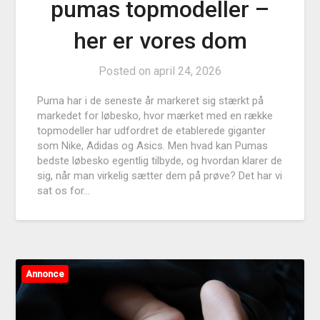
pumas topmodeller –
her er vores dom
Posted on
april 24, 2026
Puma har i de seneste år markeret sig stærkt på
markedet for løbesko, hvor mærket med en række
topmodeller har udfordret de etablerede giganter
som Nike, Adidas og Asics. Men hvad kan Pumas
bedste løbesko egentlig tilbyde, og hvordan klarer de
sig, når man virkelig sætter dem på prøve? Det har vi
sat os for…
Annonce