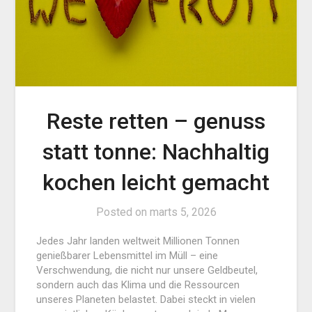
Reste retten – genuss
statt tonne: Nachhaltig
kochen leicht gemacht
Posted on
marts 5, 2026
Jedes Jahr landen weltweit Millionen Tonnen
genießbarer Lebensmittel im Müll – eine
Verschwendung, die nicht nur unsere Geldbeutel,
sondern auch das Klima und die Ressourcen
unseres Planeten belastet. Dabei steckt in vielen