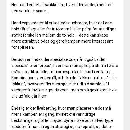
Her handler det altså ikke om, hvem der vinder, men om
den samlede score.
Handicapvæddemål er ligeledes udbredte, hvor det ene
hold får tillagt eller fratrukket mål eller point for at udligne
styrkeforskellen mellem de to hold – dette kan skabe
mere attraktive odds og gøre kampen mere interessant
for spilleren.
Derudover findes der specialvæddemål, også kaldet
“specials” eller “props”, hvor man kan spille på alt fra første
målscorer til antallet af hjørnespark eller kort i en kamp.
Kombinationsvæddemål, ofte kaldet “akkumulatorer” eller
“akkus”, involverer flere kampe eller udfald samlet i ét
væddemål, hvilket øger risikoen, men også gevinsten, hvis
alle udfald går hjem.
Endelig er der livebetting, hvor man placerer væddemål
mens kampen er i gang, hvilket kræver hurtige
beslutninger og ofte tilbyder dynamiske odds. Hver type
væddemål har sin egen strategi og risikoprofil, og det er