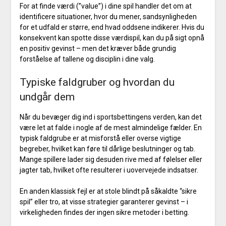
For at finde værdi (”value”) i dine spil handler det om at
identificere situationer, hvor du mener, sandsynligheden
for et udfald er større, end hvad oddsene indikerer. Hvis du
konsekvent kan spotte disse værdispil, kan du på sigt opnå
en positiv gevinst – men det kræver både grundig
forståelse af tallene og disciplin i dine valg.
Typiske faldgruber og hvordan du
undgår dem
Når du bevæger dig ind i sportsbettingens verden, kan det
være let at falde i nogle af de mest almindelige fælder. En
typisk faldgrube er at misforstå eller overse vigtige
begreber, hvilket kan føre til dårlige beslutninger og tab.
Mange spillere lader sig desuden rive med af følelser eller
jagter tab, hvilket ofte resulterer i uovervejede indsatser.
En anden klassisk fejl er at stole blindt på såkaldte “sikre
spil” eller tro, at visse strategier garanterer gevinst – i
virkeligheden findes der ingen sikre metoder i betting.