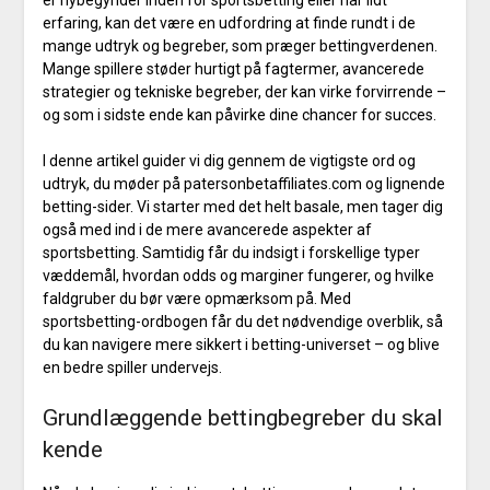
erfaring, kan det være en udfordring at finde rundt i de
mange udtryk og begreber, som præger bettingverdenen.
Mange spillere støder hurtigt på fagtermer, avancerede
strategier og tekniske begreber, der kan virke forvirrende –
og som i sidste ende kan påvirke dine chancer for succes.
I denne artikel guider vi dig gennem de vigtigste ord og
udtryk, du møder på patersonbetaffiliates.com og lignende
betting-sider. Vi starter med det helt basale, men tager dig
også med ind i de mere avancerede aspekter af
sportsbetting. Samtidig får du indsigt i forskellige typer
væddemål, hvordan odds og marginer fungerer, og hvilke
faldgruber du bør være opmærksom på. Med
sportsbetting-ordbogen får du det nødvendige overblik, så
du kan navigere mere sikkert i betting-universet – og blive
en bedre spiller undervejs.
Grundlæggende bettingbegreber du skal
kende