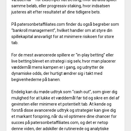
samme beløb, eller progressiv staking, hvor indsatsen
justeres alt efter resultatet af dine tidligere bets.
På patersonbetaffiliates.com finder du også begreber som
“bankroll management”, hvilket handler om at styre din
spillekapital ansvarligt for at minimere risikoen for store
tab.
For de mest avancerede spillere er “in-play betting” eller
live betting blevet en strategi i sig selv, hvor man placerer
væddemål mens kampen er i gang, og udnytter de
dynamiske odds, der hurtigt ændrer sig i takt med
begivenhederne på banen.
Endelig kan du møde udtryk som “cash out”, som giver dig
mulighed for at lukke et væddemål før tid og sikre en del af
gevinsten eller minimere et potentielt tab. At kende og
forstå disse avancerede udtryk og strategier kan give dig
et markant forspring, når du vil optimere dine chancer for
succes på patersonbetaffiliates.com, og det er netop
denne viden, der adskiller de rutinerede og analytiske