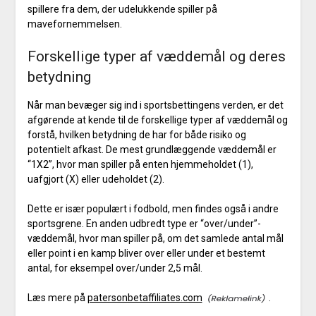
spillere fra dem, der udelukkende spiller på
mavefornemmelsen.
Forskellige typer af væddemål og deres
betydning
Når man bevæger sig ind i sportsbettingens verden, er det
afgørende at kende til de forskellige typer af væddemål og
forstå, hvilken betydning de har for både risiko og
potentielt afkast. De mest grundlæggende væddemål er
“1X2”, hvor man spiller på enten hjemmeholdet (1),
uafgjort (X) eller udeholdet (2).
Dette er især populært i fodbold, men findes også i andre
sportsgrene. En anden udbredt type er “over/under”-
væddemål, hvor man spiller på, om det samlede antal mål
eller point i en kamp bliver over eller under et bestemt
antal, for eksempel over/under 2,5 mål.
Læs mere på
patersonbetaffiliates.com
.