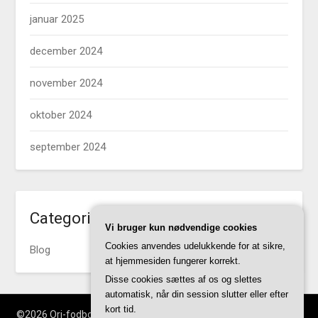
januar 2025
december 2024
november 2024
oktober 2024
september 2024
Categories
Vi bruger kun nødvendige cookies
Cookies anvendes udelukkende for at sikre,
Blog
at hjemmesiden fungerer korrekt.
Disse cookies sættes af os og slettes
automatisk, når din session slutter eller efter
kort tid.
©2026 Ori-fodbold.dk
| WordPress Theme by
Superb WordPress