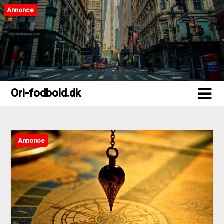
Annonce
Ori-fodbold.dk
Ori-fodbold.dk
Annonce